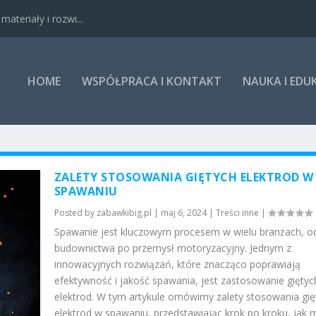
ateriały i rozwi...
HOME
WSPÓŁPRACA I KONTAKT
NAUKA I EDU
ZALETY STOSOWANIA GIĘTYCH ELEKTROD W
SPAWANIU
Posted by
zabawkibig.pl
|
maj 6, 2024
|
Treści inne
|
Spawanie jest kluczowym procesem w wielu branżach, o
budownictwa po przemysł motoryzacyjny. Jednym z
innowacyjnych rozwiązań, które znacząco poprawiają
efektywność i jakość spawania, jest zastosowanie giętyc
elektrod. W tym artykule omówimy zalety stosowania gię
elektrod w spawaniu, przedstawiając krok po kroku, jak