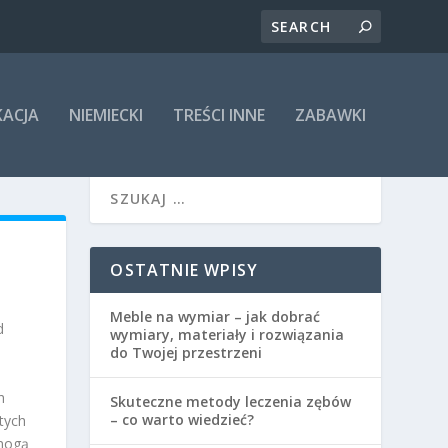
KACJA
NIEMIECKI
TREŚCI INNE
ZABAWKI
OSTATNIE WPISY
Meble na wymiar – jak dobrać
d
wymiary, materiały i rozwiązania
do Twojej przestrzeni
h
Skuteczne metody leczenia zębów
– co warto wiedzieć?
tych
 mogą