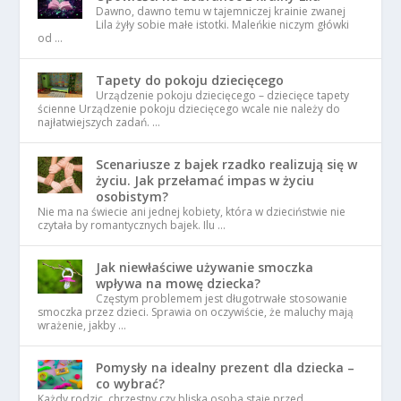
Dawno, dawno temu w tajemniczej krainie zwanej
Lila żyły sobie małe istotki. Maleńkie niczym główki
od …
Tapety do pokoju dziecięcego
Urządzenie pokoju dziecięcego – dziecięce tapety
ścienne Urządzenie pokoju dziecięcego wcale nie należy do
najłatwiejszych zadań. …
Scenariusze z bajek rzadko realizują się w
życiu. Jak przełamać impas w życiu
osobistym?
Nie ma na świecie ani jednej kobiety, która w dzieciństwie nie
czytała by romantycznych bajek. Ilu …
Jak niewłaściwe używanie smoczka
wpływa na mowę dziecka?
Częstym problemem jest długotrwałe stosowanie
smoczka przez dzieci. Sprawia on oczywiście, że maluchy mają
wrażenie, jakby …
Pomysły na idealny prezent dla dziecka –
co wybrać?
Każdy rodzic, chrzestny czy bliska osoba staje przed