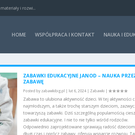
ateriały i rozwi...
HOME
WSPÓŁPRACA I KONTAKT
NAUKA I EDU
ZABAWKI EDUKACYJNE JANOD – NAUKA PRZE
ZABAWĘ
Posted by
zabawkibig.pl
|
lut 6, 2024
|
Zabawki
|
Zabawa to ulubiona aktywność dzieci. W tej aktywności 
najmłodszym, a także trochę starszym dzieciom, zazwyc
towarzyszą zabawki. Dziś szczególną popularnością ciesz
zabawki edukacyjne. I nie to nie tylko wśród rodziców.
Odpowiednio zaprojektowane sprawiają radość dzieciom
długi czas i oprócz zabawy, oferują wsparcie rozwoju. Ta