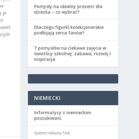
ów
Pomysły na idealny prezent dla
dziecka – co wybrać?
ą je
eż
 nawet
Dlaczego figurki kolekcjonerskie
podbijają serca fanów?
ęcych
7 pomysłów na ciekawe zajęcia w
świetlicy szkolnej: zabawa, rozwój i
inspiracja
NIEMIECKI
Informatycy z niemieckim
poszukiwani.
System reklamy Test