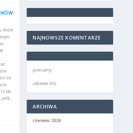
LIKÓW
, które
aznym
NAJNOWSZE KOMENTARZE
iu
ak
raz
polecamy:
ycia
ści od
zabawki BIG
ycia.
2 lat,
eśli...
ARCHIWA
czerwiec 2026