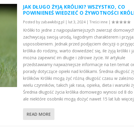
JAK DŁUGO ŻYJĄ KRÓLIKI? WSZYSTKO, CO
POWINIENEŚ WIEDZIEĆ O ŻYWOTNOŚCI KRÓ
Posted by
zabawkibig.pl
|
lut 3, 2024
|
Treści inne
|
Króliki to jedne z najpopularniejszych zwierząt domowych
zachwycają swoją urodą, łagodnym charakterem i przyj
usposobieniem. Jednak przed podjęciem decyzji o przyjęc
królika do rodziny, warto dowiedzieć się, ile żyją króliki i j
można zapewnić im długie i zdrowe życie. W artykule
przedstawiamy najważniejsze informacje na ten temat o
porady dotyczące opieki nad królikami. Średnia długość ż
królików Króliki mogą żyć różną długość czasu w zależno
wielu czynników, takich jak rasa, opieka, dieta i warunki ż
Średnia długość życia królika domowego wynosi od 8 do 1
ale niektóre osobniki mogą dożyć nawet 15 lat lub więcej, j
READ MORE