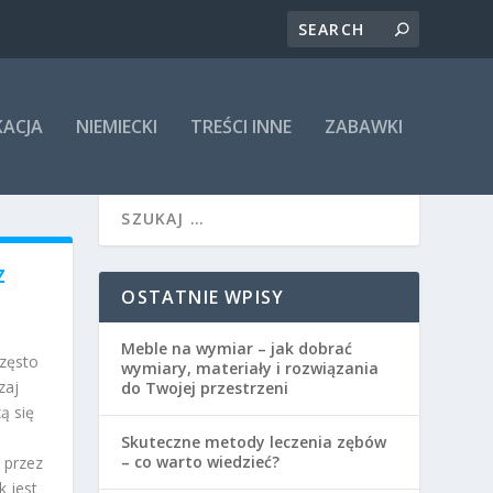
KACJA
NIEMIECKI
TREŚCI INNE
ZABAWKI
Z
OSTATNIE WPISY
Meble na wymiar – jak dobrać
często
wymiary, materiały i rozwiązania
zaj
do Twojej przestrzeni
ą się
Skuteczne metody leczenia zębów
– co warto wiedzieć?
 przez
k jest