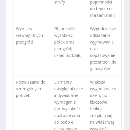
strefy
pojemności
do tego, co
ma tam trafić
Wymiary
Głębokość i
Wygodniejsze
wewnętrznych
wysokość
odkładanie i
przegród
półek oraz
wyjmowanie
przegród;
oraz
układ podziału
dopasowanie
przestrzeni do
gabarytów
Rozwiązania do
Elementy
Większa
szczególnych
uwzględniające
wygoda na co
potrzeb
indywidualne
dzień, bo
wymagania
kluczowe
(np. wysokość
funkcje
dostosowana
znajdują się
do osób o
na właściwej
nietypowym
wysokości