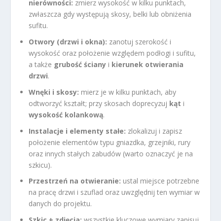
nierówności:
zmierz wysokość w kilku punktach,
zwłaszcza gdy występują skosy, belki lub obniżenia
sufitu.
Otwory (drzwi i okna):
zanotuj szerokość i
wysokość oraz położenie względem podłogi i sufitu,
a także
grubość ściany
i
kierunek otwierania
drzwi
.
Wnęki i skosy:
mierz je w kilku punktach, aby
odtworzyć kształt; przy skosach doprecyzuj
kąt
i
wysokość kolankową
.
Instalacje i elementy stałe:
zlokalizuj i zapisz
położenie elementów typu gniazdka, grzejniki, rury
oraz innych stałych zabudów (warto oznaczyć je na
szkicu).
Przestrzeń na otwieranie:
ustal miejsce potrzebne
na pracę drzwi i szuflad oraz uwzględnij ten wymiar w
danych do projektu.
Szkic + zdjęcia:
wszystkie kluczowe wymiary zapisuj