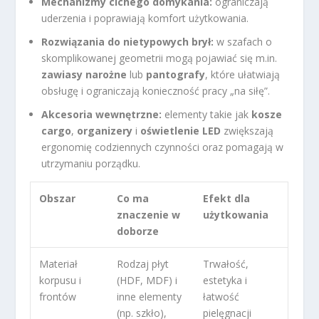
Mechanizmy cichego domykania:
ograniczają
uderzenia i poprawiają komfort użytkowania.
Rozwiązania do nietypowych brył:
w szafach o
skomplikowanej geometrii mogą pojawiać się m.in.
zawiasy narożne
lub
pantografy
, które ułatwiają
obsługę i ograniczają konieczność pracy „na siłę”.
Akcesoria wewnętrzne:
elementy takie jak
kosze
cargo
,
organizery
i
oświetlenie LED
zwiększają
ergonomię codziennych czynności oraz pomagają w
utrzymaniu porządku.
Obszar
Co ma
Efekt dla
znaczenie w
użytkowania
doborze
Materiał
Rodzaj płyt
Trwałość,
korpusu i
(HDF, MDF) i
estetyka i
frontów
inne elementy
łatwość
(np. szkło),
pielęgnacji