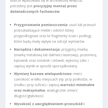
dobrze wpasowała się w architekturę wnętrza,
potrzebny jest
precyzyjny montaż przez
doświadczonych fachowców
.
Przygotowanie pomieszczenia:
usuń lub przesuń
przeszkadzające meble i odsłoń listwy
przypodłogowe oraz te fragmenty ścian i podłogi,
które będą miały wpływ na odczyt wymiarów.
Narzędzia i dokumentacja:
przygotuj miarkę
(miarkę metalową lub dalmierz laserowy), poziomicę,
kątownik oraz notatnik i ołówek; wykonuj szkic i
zapisuj wyniki w sposób uporządkowany.
Wymiary bazowe wielopunktowo:
mierz
szerokość w kilku miejscach (np. przy podłodze, w
środku i przy suficie) i zapisuj
wartości minimalne
oraz maksymalne
; analogicznie zmierz
długość/głębokość.
Wysokość z uwzględnieniem przeszkód i