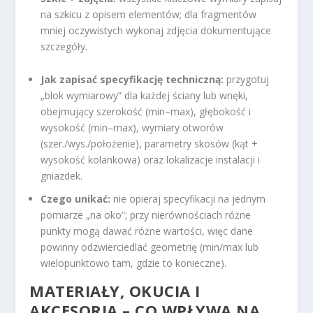
na szkicu z opisem elementów; dla fragmentów
mniej oczywistych wykonaj zdjęcia dokumentujące
szczegóły.
Jak zapisać specyfikację techniczną:
przygotuj
„blok wymiarowy” dla każdej ściany lub wnęki,
obejmujący szerokość (min–max), głębokość i
wysokość (min–max), wymiary otworów
(szer./wys./położenie), parametry skosów (kąt +
wysokość kolankowa) oraz lokalizacje instalacji i
gniazdek.
Czego unikać:
nie opieraj specyfikacji na jednym
pomiarze „na oko”; przy nierównościach różne
punkty mogą dawać różne wartości, więc dane
powinny odzwierciedlać geometrię (min/max lub
wielopunktowo tam, gdzie to konieczne).
MATERIAŁY, OKUCIA I
AKCESORIA – CO WPŁYWA NA