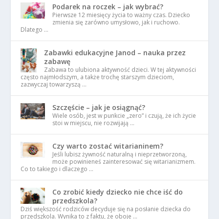
Podarek na roczek – jak wybrać?
Pierwsze 12 miesięcy życia to ważny czas. Dziecko
zmienia się zarówno umysłowo, jak i ruchowo.
Dlatego …
Zabawki edukacyjne Janod – nauka przez
zabawę
Zabawa to ulubiona aktywność dzieci. W tej aktywności
często najmłodszym, a także trochę starszym dzieciom,
zazwyczaj towarzyszą …
Szczęście – jak je osiągnąć?
Wiele osób, jest w punkcie „zero” i czują, że ich życie
stoi w miejscu, nie rozwijają …
Czy warto zostać witarianinem?
Jeśli lubisz żywność naturalną i nieprzetworzoną,
może powinieneś zainteresować się witarianizmem.
Co to takiego i dlaczego …
Co zrobić kiedy dziecko nie chce iść do
przedszkola?
Dziś większość rodziców decyduje się na posłanie dziecka do
przedszkola. Wynika to z faktu, że oboje …