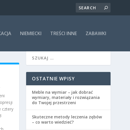
KACJA
NIEMIECKI
TREŚCI INNE
ZABAWKI
OSTATNIE WPISY
Meble na wymiar – jak dobrać
eni
wymiary, materiały i rozwiązania
opresji
do Twojej przestrzeni
 cztery
3
Skuteczne metody leczenia zębów
– co warto wiedzieć?
ch