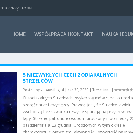
ateriały i rozwi...
HOME
WSPÓŁPRACA I KONTAKT
NAUKA I EDU
5 NIEZWYKŁYCH CECH ZODIAKALNYCH
STRZELCÓW
Posted by
zabawkibig.pl
|
cze 30, 2020
|
Treści inne
|
O zodiakalnych Strzelcach zwykło się mówić, że to urodz
szczęściarze i zwycięzcy. Prawdą jest, że Strzelce z wielu 
wychodzą bez szwanku i zwykle spadają na przysłowiowe
łapy. Strzelec patronuje osobom urodzonym pomiędzy 2
października a 23 grudnia. Urodzonych w tym okresie
charakteryzuje optymizm, aktywność i otwartość na inny