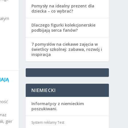
Pomysły na idealny prezent dla
dziecka – co wybrać?
nałym
Dlaczego figurki kolekcjonerskie
podbijają serca fanów?
7 pomysłów na ciekawe zajęcia w
świetlicy szkolnej: zabawa, rozwój i
inspiracja
JAJĄ
NIEMIECKI
rność
Informatycy z niemieckim
poszukiwani.
yraz
i, gier
System reklamy Test