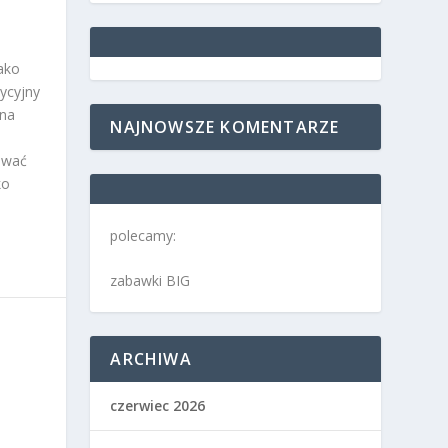
ako
tycyjny
 na
NAJNOWSZE KOMENTARZE
awać
ko
polecamy:
zabawki BIG
ARCHIWA
czerwiec 2026