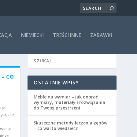
KACJA
NIEMIECKI
TREŚCI INNE
ZABAWKI
 – CO
OSTATNIE WPISY
Meble na wymiar – jak dobrać
wymiary, materiały i rozwiązania
je.
do Twojej przestrzeni
ki, ale
Skuteczne metody leczenia zębów
– co warto wiedzieć?
 wieku
niego