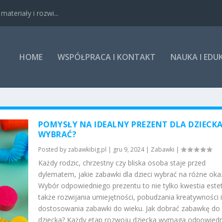
ateriały i rozwi...
HOME
WSPÓŁPRACA I KONTAKT
NAUKA I EDU
POMYSŁY NA IDEALNY PREZENT DLA DZIECKA
WYBRAĆ?
Posted by
zabawkibig.pl
|
gru 9, 2024
|
Zabawki
|
Każdy rodzic, chrzestny czy bliska osoba staje przed
dylematem, jakie zabawki dla dzieci wybrać na różne okaz
Wybór odpowiedniego prezentu to nie tylko kwestia estety
także rozwijania umiejętności, pobudzania kreatywności i
dostosowania zabawki do wieku. Jak dobrać zabawkę do
dziecka? Każdy etap rozwoju dziecka wymaga odpowied