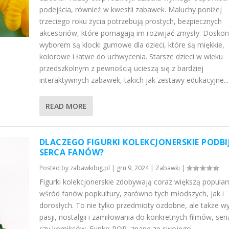
podejścia, również w kwestii zabawek. Maluchy poniżej
trzeciego roku życia potrzebują prostych, bezpiecznych
akcesoriów, które pomagają im rozwijać zmysły. Dosko
wyborem są klocki gumowe dla dzieci, które są miękkie,
kolorowe i łatwe do uchwycenia. Starsze dzieci w wieku
przedszkolnym z pewnością ucieszą się z bardziej
interaktywnych zabawek, takich jak zestawy edukacyjne...
READ MORE
DLACZEGO FIGURKI KOLEKCJONERSKIE PODBI
SERCA FANÓW?
Posted by
zabawkibig.pl
|
gru 9, 2024
|
Zabawki
|
Figurki kolekcjonerskie zdobywają coraz większą popula
wśród fanów popkultury, zarówno tych młodszych, jak i
dorosłych. To nie tylko przedmioty ozdobne, ale także w
pasji, nostalgii i zamiłowania do konkretnych filmów, serial
czy komiksów. Funko POP, znane ze swojego