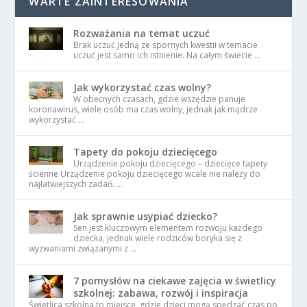
WARTE ZAINTERESOWANIA
Rozważania na temat uczuć
Brak uczuć Jedną ze spornych kwestii w temacie
uczuć jest samo ich istnienie. Na całym świecie …
Jak wykorzystać czas wolny?
W obecnych czasach, gdzie wszędzie panuje
koronawirus, wiele osób ma czas wolny, jednak jak mądrze
wykorzystać …
Tapety do pokoju dziecięcego
Urządzenie pokoju dziecięcego – dziecięce tapety
ścienne Urządzenie pokoju dziecięcego wcale nie należy do
najłatwiejszych zadań. …
Jak sprawnie usypiać dziecko?
Sen jest kluczowym elementem rozwoju każdego
dziecka, jednak wiele rodziców boryka się z
wyzwaniami związanymi z …
7 pomysłów na ciekawe zajęcia w świetlicy
szkolnej: zabawa, rozwój i inspiracja
Świetlica szkolna to miejsce, gdzie dzieci mogą spędzać czas po