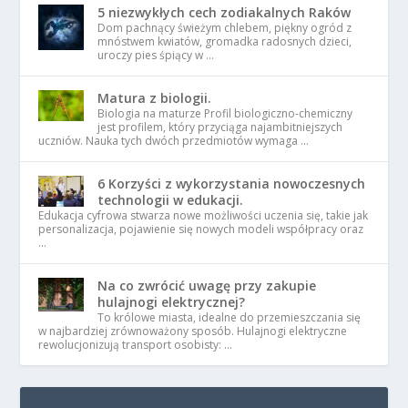
5 niezwykłych cech zodiakalnych Raków
Dom pachnący świeżym chlebem, piękny ogród z
mnóstwem kwiatów, gromadka radosnych dzieci,
uroczy pies śpiący w …
Matura z biologii.
Biologia na maturze Profil biologiczno-chemiczny
jest profilem, który przyciąga najambitniejszych
uczniów. Nauka tych dwóch przedmiotów wymaga …
6 Korzyści z wykorzystania nowoczesnych
technologii w edukacji.
Edukacja cyfrowa stwarza nowe możliwości uczenia się, takie jak
personalizacja, pojawienie się nowych modeli współpracy oraz
…
Na co zwrócić uwagę przy zakupie
hulajnogi elektrycznej?
To królowe miasta, idealne do przemieszczania się
w najbardziej zrównoważony sposób. Hulajnogi elektryczne
rewolucjonizują transport osobisty: …