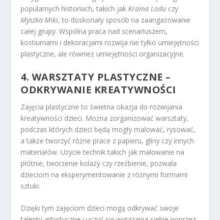
popularnych historiach, takich jak
Kraina Lodu
czy
Myszka Miki
, to doskonały sposób na zaangażowanie
całej grupy. Wspólna praca nad scenariuszem,
kostiumami i dekoracjami rozwija nie tylko umiejętności
plastyczne, ale również umiejętności organizacyjne.
4. WARSZTATY PLASTYCZNE –
ODKRYWANIE KREATYWNOŚCI
Zajęcia plastyczne to świetna okazja do rozwijania
kreatywności dzieci. Można zorganizować warsztaty,
podczas których dzieci będą mogły malować, rysować,
a także tworzyć różne prace z papieru, gliny czy innych
materiałów. Użycie technik takich jak malowanie na
płótnie, tworzenie kolaży czy rzeźbienie, pozwala
dzieciom na eksperymentowanie z różnymi formami
sztuki.
Dzięki tym zajęciom dzieci mogą odkrywać swoje
talenty artystyczne i uczyć się wyrażania siebie poprzez