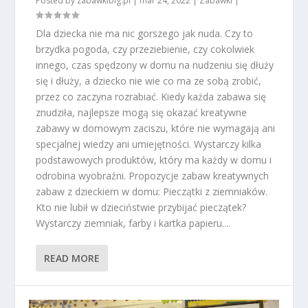
Posted by
zabawkibig.pl
|
mar 24, 2022
|
Zabawki
|
Dla dziecka nie ma nic gorszego jak nuda. Czy to
brzydka pogoda, czy przeziebienie, czy cokolwiek
innego, czas spędzony w domu na nudzeniu się dłuży
się i dłuży, a dziecko nie wie co ma ze sobą zrobić,
przez co zaczyna rozrabiać. Kiedy każda zabawa się
znudziła, najlepsze mogą się okazać kreatywne
zabawy w domowym zaciszu, które nie wymagają ani
specjalnej wiedzy ani umiejętności. Wystarczy kilka
podstawowych produktów, który ma każdy w domu i
odrobina wyobraźni. Propozycje zabaw kreatywnych
zabaw z dzieckiem w domu: Pieczątki z ziemniaków.
Kto nie lubił w dzieciństwie przybijać pieczątek?
Wystarczy ziemniak, farby i kartka papieru....
READ MORE