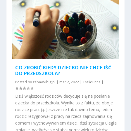
CO ZROBIĆ KIEDY DZIECKO NIE CHCE IŚĆ
DO PRZEDSZKOLA?
Posted by
zabawkibig.pl
|
mar 2, 2022
|
Treści inne
|
Dziś większość rodziców decyduje się na posłanie
dziecka do przedszkola. Wynika to z faktu, że oboje
rodzice pracują. Jeszcze nie tak dawno temu, jeden
rodzic rezygnował z pracy na rzecz zajmowania się
domem i wychowywaniem dzieci, dziś sytuacja uległa
zmianie, wydłużył się statystyczny wiek rodziców