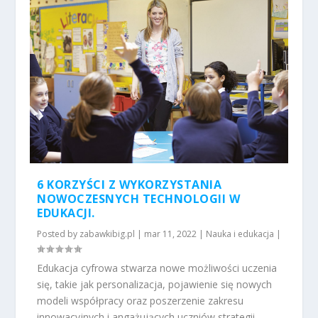
6 KORZYŚCI Z WYKORZYSTANIA
NOWOCZESNYCH TECHNOLOGII W
EDUKACJI.
Posted by
zabawkibig.pl
|
mar 11, 2022
|
Nauka i edukacja
|
Edukacja cyfrowa stwarza nowe możliwości uczenia
się, takie jak personalizacja, pojawienie się nowych
modeli współpracy oraz poszerzenie zakresu
innowacyjnych i angażujących uczniów strategii