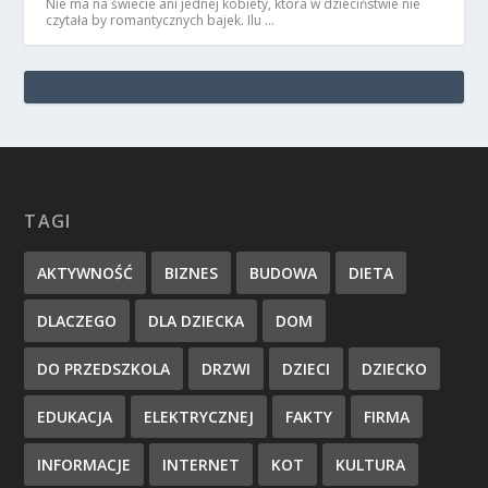
Nie ma na świecie ani jednej kobiety, która w dzieciństwie nie
czytała by romantycznych bajek. Ilu …
TAGI
AKTYWNOŚĆ
BIZNES
BUDOWA
DIETA
DLACZEGO
DLA DZIECKA
DOM
DO PRZEDSZKOLA
DRZWI
DZIECI
DZIECKO
EDUKACJA
ELEKTRYCZNEJ
FAKTY
FIRMA
INFORMACJE
INTERNET
KOT
KULTURA