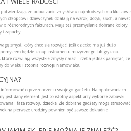
A I WIELE RADOŚCI
 potwierdzają, że pobudzanie zmysłów u najmłodszych ma kluczowe
ych chłopców i dziewczynek działają na wzrok, dotyk, słuch, a nawet
ów o różnorodnych fakturach. Mają też przemyślanie dobrane kolory.
 i zapachy.
gę zmysł, który chce się rozwijać. Jeśli dziecko ma już dużo
m pomysłem będzie zakup instrumentu muzycznego lub gryzaka.
które rozwijają wszystkie zmysły naraz. Trzeba jednak pamiętać, że
 do wieku i stopnia rozwoju niemowlaka.
CYJNĄ?
 informować o przeznaczeniu swojego gadżetu. Na opakowaniach
y jest dany element. Jest to istotny aspekt przy wyborze zabawki
sowania i faza rozwoju dziecka. Źle dobrane gadżety mogą stresować 
awek na pierwsze urodziny powinien być zawsze dokładnie
 W JAKIM SKLEPIE MOŻNA JE ZNALEŹĆ?