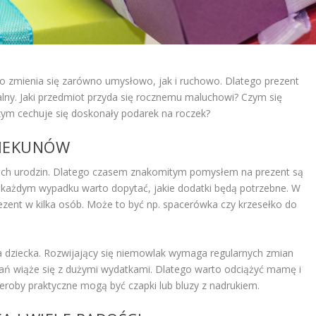
ko zmienia się zarówno umysłowo, jak i ruchowo. Dlatego prezent
lny. Jaki przedmiot przyda się rocznemu maluchowi? Czym się
zym cechuje się doskonały podarek na roczek?
PIEKUNÓW
ich urodzin. Dlatego czasem znakomitym pomysłem na prezent są
W każdym wypadku warto dopytać, jakie dodatki będą potrzebne. W
prezent w kilka osób. Może to być np. spacerówka czy krzesełko do
a dziecka. Rozwijający się niemowlak wymaga regularnych zmian
ań wiąże się z dużymi wydatkami. Dlatego warto odciążyć mamę i
eroby praktyczne mogą być czapki lub bluzy z nadrukiem.