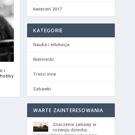
kwiecień 2017
KATEGORIE
Nauka i edukacja
Niemiecki
i i
Treści inne
 hobby
Zabawki
WARTE ZAINTERESOWANIA
Znaczenie zabawy w
rozwoju dziecka.
Zabawa odgrywa główną rolę w życiu