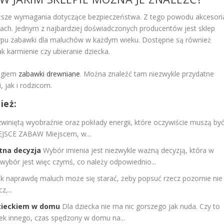
ższe wymagania dotyczące bezpieczeństwa. Z tego powodu akcesori
ch. Jednym z najbardziej doświadczonych producentów jest sklep
typu zabawki dla maluchów w każdym wieku. Dostępne są również
k karmienie czy ubieranie dziecka.
logiem
zabawki drewniane
. Można znaleźć tam niezwykle przydatne
 jak i rodzicom.
ież:
winiętą wyobraźnie oraz pokłady energii, które oczywiście muszą by
IEJSCE ZABAW Miejscem, w...
otna decyzja
Wybór imienia jest niezwykle ważną decyzją, która w
 wybór jest więc czymś, co należy odpowiednio...
jak naprawdę maluch może się starać, żeby popsuć rzecz pozornie nie
,...
zieckiem w domu
Dla dziecka nie ma nic gorszego jak nuda. Czy to
iek innego, czas spędzony w domu na...