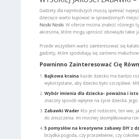
Gadżety dla najmłodszych muszą spełniać najwy
dziecięce warto kupować w sprawdzonych miejsca
Noski Noski
. W ofercie można znaleźć różnego 
akcesoria, które mogą uprościć obowiązki takie ja
Przede wszystkim warto zainteresować się kata
gadżety, które spodobają się zarówno maluchowi,
Powninno Zainteresować Cię Równ
Bajkowa kraina
Każde dziecko ma bardzo roz
wykorzystane, aby dziecko było szczęśliwe. M
Wybór imienia dla dziecka- poważna i ist
znaczny sposób wpłynie na życie dziecka. Jego
Zabawki Wader
Kto jest rodzicem, ten wie, 
do zniszczenia. Im mocniej skomplikowana rzecz
5 pomysłów na kreatywne zabawy DIY z d
brzydka pogoda, czy przeziebienie, czy cokolw