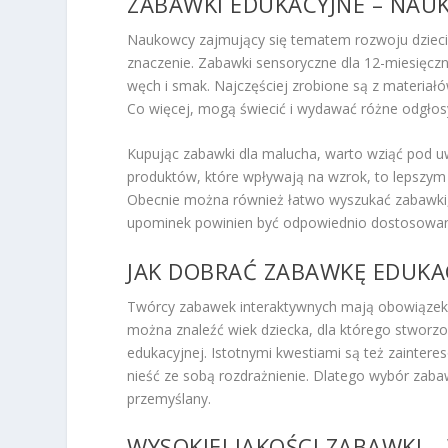
ZABAWKI EDUKACYJNE – NAUK
Naukowcy zajmujący się tematem rozwoju dzieci
znaczenie. Zabawki sensoryczne dla 12-miesięczn
węch i smak. Najczęściej zrobione są z materiał
Co więcej, mogą świecić i wydawać różne odgłosy
Kupując zabawki dla malucha, warto wziąć pod uwa
produktów, które wpływają na wzrok, to lepszy
Obecnie można również łatwo wyszukać zabawki, 
upominek powinien być odpowiednio dostosowany
JAK DOBRAĆ ZABAWKĘ EDUKA
Twórcy zabawek interaktywnych mają obowiązek
można znaleźć wiek dziecka, dla którego stworzon
edukacyjnej. Istotnymi kwestiami są też zaintere
nieść ze sobą rozdrażnienie. Dlatego wybór zab
przemyślany.
WYSOKIEJ JAKOŚCI ZABAWKI –