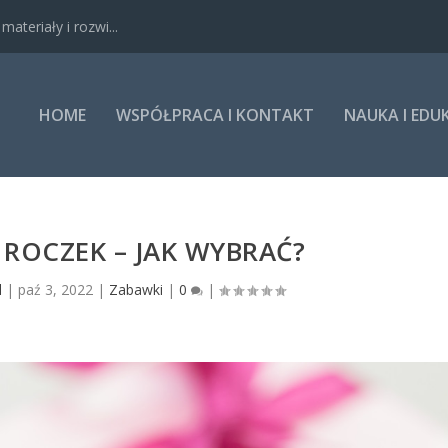
ateriały i rozwi...
HOME
WSPÓŁPRACA I KONTAKT
NAUKA I EDU
ROCZEK – JAK WYBRAĆ?
l
|
paź 3, 2022
|
Zabawki
|
0
|