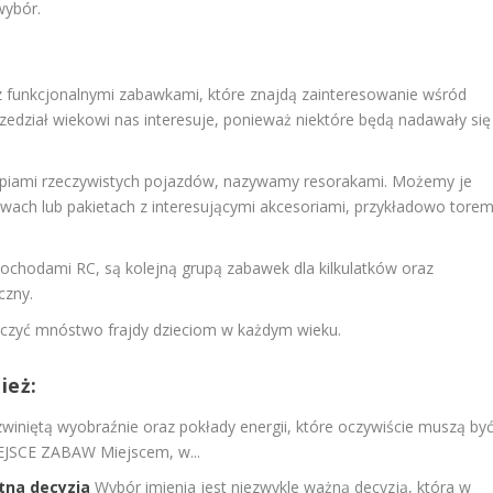
wybór.
z funkcjonalnymi zabawkami, które znajdą zainteresowanie wśród
rzedział wiekowi nas interesuje, ponieważ niektóre będą nadawały się
kopiami rzeczywistych pojazdów, nazywamy resorakami. Możemy je
awach lub pakietach z interesującymi akcesoriami, przykładowo tore
hodami RC, są kolejną grupą zabawek dla kilkulatków oraz
czny.
rczyć mnóstwo frajdy dzieciom w każdym wieku.
ież:
winiętą wyobraźnie oraz pokłady energii, które oczywiście muszą by
IEJSCE ZABAW Miejscem, w...
otna decyzja
Wybór imienia jest niezwykle ważną decyzją, która w