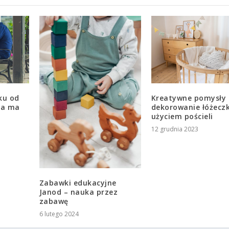
ku od
Kreatywne pomysły
ia ma
dekorowanie łóżecz
użyciem pościeli
12 grudnia 2023
Zabawki edukacyjne
Janod – nauka przez
zabawę
6 lutego 2024