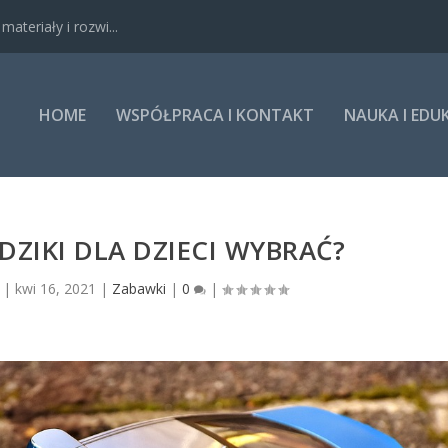
ateriały i rozwi...
HOME
WSPÓŁPRACA I KONTAKT
NAUKA I EDU
ZIKI DLA DZIECI WYBRAĆ?
|
kwi 16, 2021
|
Zabawki
|
0
|