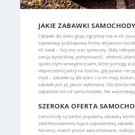
JAKIE ZABAWKI SAMOCHODY
Zabawki dla dzieci grają ogromną rolę w ich życ
zapewniają podstawową formę aktywności każdeg
ich świat – fizyczny oraz społeczny. Mały odkry
swoją wyobraźnię, pomysłowość, zdolność planow
społecznymi umiejętnościami, które pomogą w pó
niepotrzebnej presji na dziecku, gdy pewne rzecz
myśli – zabawki są dla dzieci I to im mają dost
zabawki jest jej jakość wykonania. Dla dziecka n
odpadanie kół od samochodziku. Nie wspominając
SZEROKA OFERTA SAMOCHOD
Samochody są bardzo popularną zabawką wśród d
zainteresowanemu kupna odpowiedniej zabawki, kt
Możemy znaleźć proste auta drewniane, realistycz