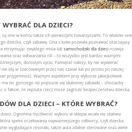
 WYBRAĆ DLA DZIECI?
iu, są one w końcu także ich pierwszymi towarzyszami. To właśnie on
o dziecka, czyli zabawę. Ona z kolei pozwala poznawać otaczający
wca otrzymując zwykłego misia lub
samochodziki dla dzieci
rozwija
ania oraz odtwarzania ról – to wszystko jest bardzo ważnymi
źniejszym, dorosłym życiu. Pamiętać należy, by nie wywierać
y nie idą w szacowanym przez nas czasie lub po prostu po naszej
arczać przyjemność. Ważnym aspektem przy wyborze jakiejkolwiek
ie ma nic gorszego niż popsucie się ulubionej zabawki – chociażby
 o fakcie, że zepsuta rzecz może zagrozić bezpieczeństwu dziecka.
ÓW DLA DZIECI – KTÓRE WYBRAĆ?
zieci. Ogromna możliwość wyboru w sklepie wcale nie ułatwia
óra spełni oczekiwania najważniejszego odbiorcy, czyli dziecka.
nie wyglądające resoraki, także auta zdalnie sterowane oraz wiele