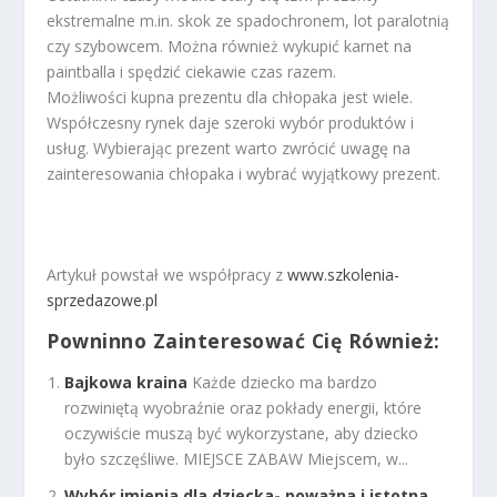
ekstremalne m.in. skok ze spadochronem, lot paralotnią
czy szybowcem. Można również wykupić karnet na
paintballa i spędzić ciekawie czas razem.
Możliwości kupna prezentu dla chłopaka jest wiele.
Współczesny rynek daje szeroki wybór produktów i
usług. Wybierając prezent warto zwrócić uwagę na
zainteresowania chłopaka i wybrać wyjątkowy prezent.
Artykuł powstał we współpracy z
www.szkolenia-
sprzedazowe.pl
Powninno Zainteresować Cię Również:
Bajkowa kraina
Każde dziecko ma bardzo
rozwiniętą wyobraźnie oraz pokłady energii, które
oczywiście muszą być wykorzystane, aby dziecko
było szczęśliwe. MIEJSCE ZABAW Miejscem, w...
Wybór imienia dla dziecka- poważna i istotna