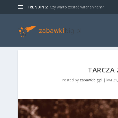
TRENDING:
Czy warto zostać witarianinem?
TARCZA 
Posted by
zabawkibig.pl
|
kwi 21