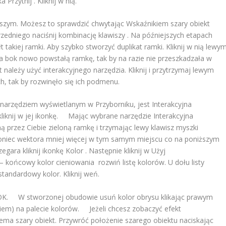
rzytnij . Kliknij w nią.
szym. Możesz to sprawdzić chwytając Wskaźnikiem szary obiekt
rzedniego naciśnij kombinację klawiszy . Na późniejszych etapach
 takiej ramki. Aby szybko stworzyć duplikat ramki. Kliknij w nią lewy
na bok nowo powstałą ramkę, tak by na razie nie przeszkadzała w
należy użyć interakcyjnego narzędzia. Kliknij i przytrzymaj lewym
h, tak by rozwinęło się ich podmenu.
rzędziem wyświetlanym w Przyborniku, jest Interakcyjna
iknij w jej ikonkę. Mając wybrane narzędzie Interakcyjna
ą przez Ciebie zieloną ramkę i trzymając lewy klawisz myszki
koniec wektora mniej więcej w tym samym miejscu co na poniższym
gara kliknij ikonkę Kolor . Następnie kliknij w Użyj
a – końcowy kolor cieniowania rozwiń listę kolorów. U dołu listy
tandardowy kolor. Kliknij weń.
ik OK. W stworzonej obudowie usuń kolor obrysu klikając prawym
kiem) na palecie kolorów. Jeżeli chcesz zobaczyć efekt
ema szary obiekt. Przywróć położenie szarego obiektu naciskając