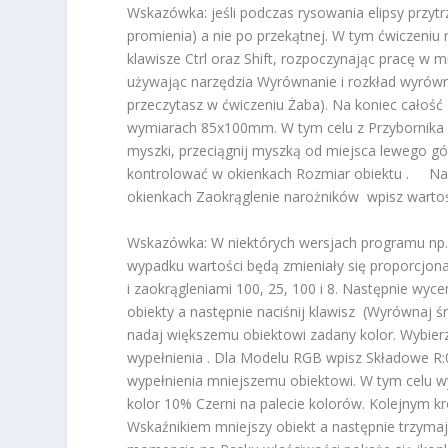
Wskazówka: jeśli podczas rysowania elipsy przyt
promienia) a nie po przekątnej. W tym ćwiczeni
klawisze Ctrl oraz Shift, rozpoczynając pracę w 
używając narzędzia Wyrównanie i rozkład wyrów
przeczytasz w ćwiczeniu Żaba). Na koniec całoś
wymiarach 85x100mm. W tym celu z Przybornika w
myszki, przeciągnij myszką od miejsca lewego 
kontrolować w okienkach Rozmiar obiektu . Nas
okienkach Zaokrąglenie narożników wpisz wartości
Wskazówka: W niektórych wersjach programu np. 
wypadku wartości będą zmieniały się proporcjon
i zaokrągleniami 100, 25, 100 i 8. Następnie wy
obiekty a następnie naciśnij klawisz (Wyrównaj 
nadaj większemu obiektowi zadany kolor. Wybierz
wypełnienia . Dla Modelu RGB wpisz Składowe R:0,
wypełnienia mniejszemu obiektowi. W tym celu w
kolor 10% Czerni na palecie kolorów. Kolejnym k
Wskaźnikiem mniejszy obiekt a następnie trzymaj