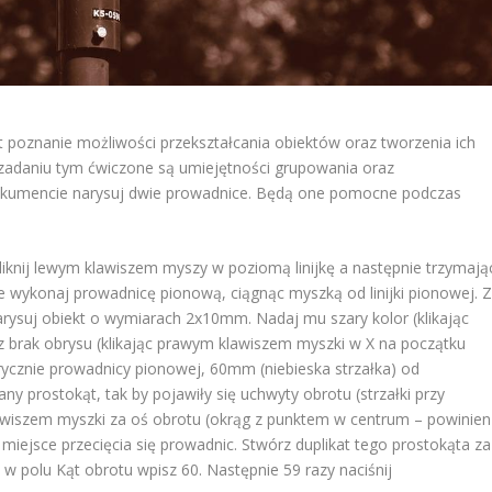
t poznanie możliwości przekształcania obiektów oraz tworzenia ich
zadaniu tym ćwiczone są umiejętności grupowania oraz
kumencie narysuj dwie prowadnice. Będą one pomocne podczas
knij lewym klawiszem myszy w poziomą linijkę a następnie trzymają
e wykonaj prowadnicę pionową, ciągnąc myszką od linijki pionowej. 
arysuj obiekt o wymiarach 2x10mm. Nadaj mu szary kolor (klikając
z brak obrysu (klikając prawym klawiszem myszki w X na początku
rycznie prowadnicy pionowej, 60mm (niebieska strzałka) od
y prostokąt, tak by pojawiły się uchwyty obrotu (strzałki przy
awiszem myszki za oś obrotu (okrąg z punktem w centrum – powinien
 miejsce przecięcia się prowadnic. Stwórz duplikat tego prostokąta za
w polu Kąt obrotu wpisz 60. Następnie 59 razy naciśnij