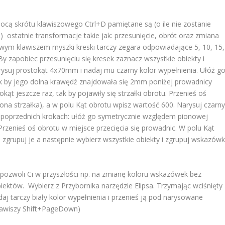
cą skrótu klawiszowego Ctrl+D pamiętane są (o ile nie zostanie
) ostatnie transformacje takie jak: przesunięcie, obrót oraz zmiana
ewym klawiszem myszki kreski tarczy zegara odpowiadające 5, 10, 15,
By zapobiec przesunięciu się kresek zaznacz wszystkie obiekty i
arysuj prostokąt 4x70mm i nadaj mu czarny kolor wypełnienia. Ułóż g
k by jego dolna krawędź znajdowała się 2mm poniżej prowadnicy
ąt jeszcze raz, tak by pojawiły się strzałki obrotu. Przenieś oś
ona strzałka), a w polu Kąt obrotu wpisz wartość 600. Narysuj czarn
poprzednich krokach: ułóż go symetrycznie względem pionowej
zenieś oś obrotu w miejsce przecięcia się prowadnic. W polu Kąt
zgrupuj je a następnie wybierz wszystkie obiekty i zgrupuj wskazówk
pozwoli Ci w przyszłości np. na zmianę koloru wskazówek bez
iektów. Wybierz z Przybornika narzędzie Elipsa. Trzymając wciśnięty
aj tarczy biały kolor wypełnienia i przenieś ją pod narysowane
lawiszy Shift+PageDown)