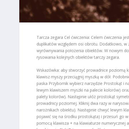
Tarcza zegara Cel ćwiczenia: Celem ćwiczenia jes
duplikatów względem osi obrotu. Dodatkowo, w 
wyrównywania położenia obiektów. W nowym do
rysowania kolejnych obiektów tarczy zegara.
Wskazówka: aby stworzyć prowadnice poziomą kli
klawisz myszy przeciągnij myszką w dół. Podobni
paska Przybornik wybierz narzędzie Prostokąt i n
lewym klawiszem myszki na palecie kolorów) ora
palety kolorów). Następnie ułóż prostokąt symet
prowadnicy poziomej. Kliknij dwa razy w narysowan
narożnikach obiektu). Następnie chwyć lewym kl
pojawić się na środku prostokąta) i przesuń go w
pomocą klawisza + na klawiaturze numerycznej a 