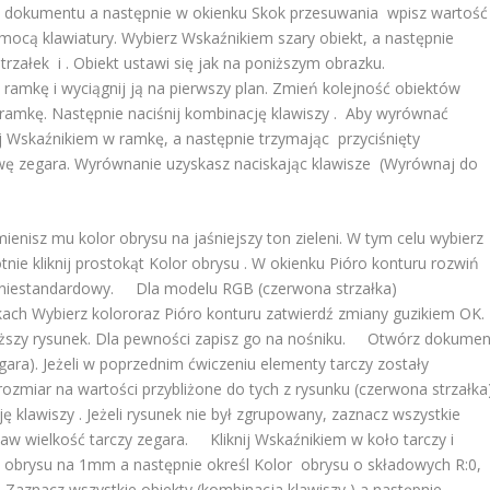
o dokumentu a następnie w okienku Skok przesuwania wpisz wartość
ocą klawiatury. Wybierz Wskaźnikiem szary obiekt, a następnie
 strzałek i . Obiekt ustawi się jak na poniższym obrazku.
amkę i wyciągnij ją na pierwszy plan. Zmień kolejność obiektów
 ramkę. Następnie naciśnij kombinację klawiszy . Aby wyrównać
ij Wskaźnikiem w ramkę, a następnie trzymając przyciśnięty
wę zegara. Wyrównanie uzyskasz naciskając klawisze (Wyrównaj do
ienisz mu kolor obrysu na jaśniejszy ton zieleni. W tym celu wybierz
ie kliknij prostokąt Kolor obrysu . W okienku Pióro konturu rozwiń
olor niestandardowy. Dla modelu RGB (czerwona strzałka)
nkach Wybierz kolororaz Pióro konturu zatwierdź zmiany guzikiem OK.
ższy rysunek. Dla pewności zapisz go na nośniku. Otwórz dokumen
gara). Jeżeli w poprzednim ćwiczeniu elementy tarczy zostały
rozmiar na wartości przybliżone do tych z rysunku (czerwona strzałka)
ę klawiszy . Jeżeli rysunek nie był zgrupowany, zaznacz wszystkie
staw wielkość tarczy zegara. Kliknij Wskaźnikiem w koło tarczy i
 obrysu na 1mm a następnie określ Kolor obrysu o składowych R:0,
Zaznacz wszystkie obiekty (kombinacja klawiszy ) a następnie