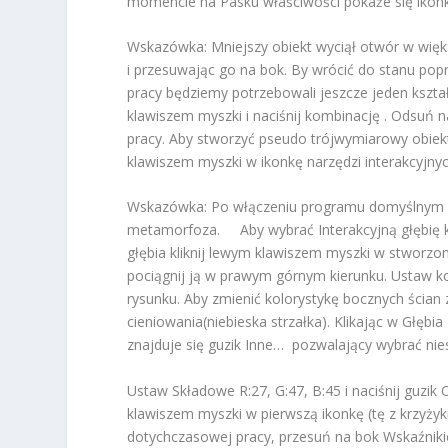
momencie na Pasku właściwości pokaże się ikonka P
Wskazówka: Mniejszy obiekt wyciął otwór w więk
i przesuwając go na bok. By wrócić do stanu pop
pracy będziemy potrzebowali jeszcze jeden kształt
klawiszem myszki i naciśnij kombinację . Odsuń 
pracy. Aby stworzyć pseudo trójwymiarowy obiekt 
klawiszem myszki w ikonkę narzędzi interakcyjnyc
Wskazówka: Po włączeniu programu domyślnym na
metamorfoza. Aby wybrać Interakcyjną głębię kl
głębia kliknij lewym klawiszem myszki w stworzon
pociągnij ją w prawym górnym kierunku. Ustaw 
rysunku. Aby zmienić kolorystykę bocznych ścian ze
cieniowania(niebieska strzałka). Klikając w Głębi
znajduje się guzik Inne… pozwalający wybrać nies
Ustaw Składowe R:27, G:47, B:45 i naciśnij guz
klawiszem myszki w pierwszą ikonkę (tę z krzyży
dotychczasowej pracy, przesuń na bok Wskaźniki