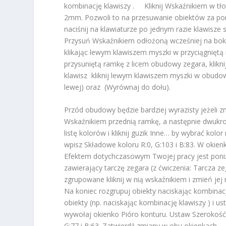
kombinację klawiszy . Kliknij Wskaźnikiem w tł
2mm. Pozwoli to na przesuwanie obiektów za pom
naciśnij na klawiaturze po jednym razie klawisze
Przysuń Wskaźnikiem odłożoną wcześniej na bok r
klikając lewym klawiszem myszki w przyciągniętą
przysuniętą ramkę z licem obudowy zegara, klikn
klawisz kliknij lewym klawiszem myszki w obudo
lewej) oraz (Wyrównaj do dołu).
Przód obudowy będzie bardziej wyrazisty jeżeli zm
Wskaźnikiem przednią ramkę, a następnie dwukrotn
listę kolorów i kliknij guzik Inne… by wybrać k
wpisz Składowe koloru R:0, G:103 i B:83. W okie
Efektem dotychczasowym Twojej pracy jest poni
zawierający tarczę zegara (z ćwiczenia: Tarcza ze
zgrupowane kliknij w nią wskaźnikiem i zmień jej 
Na koniec rozgrupuj obiekty naciskając kombinacj
obiekty (np. naciskając kombinację klawiszy ) i u
wywołaj okienko Pióro konturu. Ustaw Szerokość
G:77 i B:63. Zatwierdź zmiany w obu okienkach. 