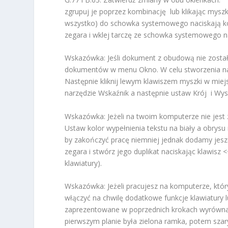
zgrupuj je poprzez kombinację lub klikając myszk
wszystko) do schowka systemowego naciskają 
zegara i wklej tarczę ze schowka systemowego na
Wskazówka: Jeśli dokument z obudową nie został 
dokumentów w menu Okno. W celu stworzenia napi
Następnie kliknij lewym klawiszem myszki w mie
narzędzie Wskaźnik a następnie ustaw Krój i Wys
Wskazówka: Jeżeli na twoim komputerze nie jes
Ustaw kolor wypełnienia tekstu na biały a obrys
by zakończyć pracę niemniej jednak dodamy jeszcz
zegara i stwórz jego duplikat naciskając klawisz 
klawiatury).
Wskazówka: Jeżeli pracujesz na komputerze, który
włączyć na chwilę dodatkowe funkcje klawiatury l
zaprezentowane w poprzednich krokach wyrównać
pierwszym planie była zielona ramka, potem szary