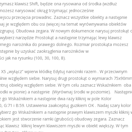
rzymasz klawisz Shift, będzie ona rysowana od środka (wzdłuż
u możesz narysować okrąg trzymając jednocześnie
miejscu przecięcia prowadnic. Zaznacz wszystkie obiekty a następnie
naj je względem obu osi (więcej na temat wyrównywania obiektów
ć zgrupuj. Obudowa zegara. W nowym dokumencie narysuj prostokąt 
ybierz narzędzie Prostokąt a następnie trzymając lewy klawisz
górnego narożnika do prawego dolnego. Rozmiar prostokąta możesz
tępnie by uzyskać zaokrąglenia narożników w
 jak na rysunku (100, 30, 100, 8).
X5 „wyłącz” wpierw kłódkę Edytuj narożniki razem . W przeciwnym
alnie względem siebie. Narysuj drugi prostokąt o wymiarach 75x90m
centruj obiekty względem siebie. W tym celu zaznacz Wskaźnikiem oba
środki w pionie) a następnie (Wyrównaj środki w poziomie). Następni
 go Wskaźnikiem a następnie dwa razy kliknij w pole Kolor
 G:71 i B:59. Ustawienia zaakceptuj guzikiem OK . Nadaj szary kolor
ybierz go Wskaźnikiem a następnie prawym klawiszem myszki kliknij 
rokiem jest stworzenie ramki (grubości) obudowy zegara. Zaznacz
ąc klawisz kliknij lewym klawiszem myszki w obiekt większy. W tym