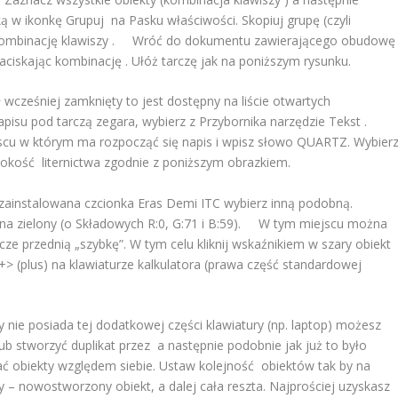
ą w ikonkę Grupuj na Pasku właściwości. Skopiuj grupę (czyli
kombinację klawiszy . Wróć do dokumentu zawierającego obudowę
ciskając kombinację . Ułóż tarczę jak na poniższym rysunku.
wcześniej zamknięty to jest dostępny na liście otwartych
su pod tarczą zegara, wybierz z Przybornika narzędzie Tekst .
jscu w którym ma rozpocząć się napis i wpisz słowo QUARTZ. Wybier
okość liternictwa zgodnie z poniższym obrazkiem.
t zainstalowana czcionka Eras Demi ITC wybierz inną podobną.
u na zielony (o Składowych R:0, G:71 i B:59). W tym miejscu można
e przednią „szybkę”. W tym celu kliknij wskaźnikiem w szary obiekt
<+> (plus) na klawiaturze kalkulatora (prawa część standardowej
 nie posiada tej dodatkowej części klawiatury (np. laptop) możesz
ub stworzyć duplikat przez a następnie podobnie jak już to było
 obiekty względem siebie. Ustaw kolejność obiektów tak by na
 – nowostworzony obiekt, a dalej cała reszta. Najprościej uzyskasz