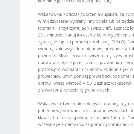
kombinację Ctrl+D tworzącą duplikaty.
Wskazówka: Podczas tworzenia duplikatu za pomo
w międzyczasie wybrany inny obiekt lub narzędzie
rozmiaru. Przytrzymując klawisz Shift, zaznacz l
20… minucie. Nadaj im czarny kolor wypełnienia. 
zgrupuj je (np. za pomocą kombinacji Ctrl+G). N
symetrycznie względem pionowej prowadnicy, ta
poziomej. Kliknij lewym klawiszem myszy w prostok
obrotu w miejsce przecięcia się prowadnic (czerw
prostokąt o wymiarach 4x50mm. Podobnie jak w 
prowadnicy, 2mm poniżej prowadnicy poziomej. Pr
obrotu wpisz wartość 4, 50. Zaznacz wskazówki i 
z stworzoną wcześniej grupą kresek.
Wskazówka: tworzenie kolejnych, osobnych grup 
potrzeby wyłuskiwania ich z pośród wszystkich ob
klawisz Ctrl, narysuj okrąg o średnicy 150mm. Nad
wcześniej elementy (np. za pomocą kombinacji k