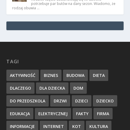
potrzebuje par butów na dany sezon. Wiadomo, że
rodzaj obuwia …
TAGI
AKTYWNOŚĆ
BIZNES
BUDOWA
DIETA
DLACZEGO
DLA DZIECKA
DOM
DO PRZEDSZKOLA
DRZWI
DZIECI
DZIECKO
EDUKACJA
ELEKTRYCZNEJ
FAKTY
FIRMA
INFORMACJE
INTERNET
KOT
KULTURA