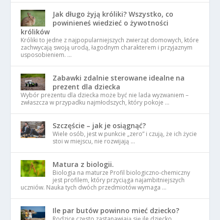
Jak długo żyją króliki? Wszystko, co
powinieneś wiedzieć o żywotności
królików
Króliki to jedne z najpopularniejszych zwierząt domowych, które
zachwycają swoją urodą, łagodnym charakterem i przyjaznym
usposobieniem. …
Zabawki zdalnie sterowane idealne na
prezent dla dziecka
Wybór prezentu dla dziecka może być nie lada wyzwaniem –
zwłaszcza w przypadku najmłodszych, który pokoje …
Szczęście – jak je osiągnąć?
Wiele osób, jest w punkcie „zero” i czują, że ich życie
stoi w miejscu, nie rozwijają …
Matura z biologii.
Biologia na maturze Profil biologiczno-chemiczny
jest profilem, który przyciąga najambitniejszych
uczniów. Nauka tych dwóch przedmiotów wymaga …
Ile par butów powinno mieć dziecko?
Rodzice często zastanawiają się ile dziecko